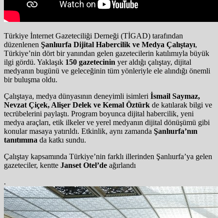
Türkiye İnternet Gazeteciliği Derneği (TİGAD) tarafından
düzenlenen
Şanlıurfa Dijital Habercilik ve Medya Çalıştayı
,
Türkiye’nin dört bir yanından gelen gazetecilerin katılımıyla büyük
ilgi gördü. Yaklaşık
150 gazetecinin
yer aldığı çalıştay, dijital
medyanın bugünü ve geleceğinin tüm yönleriyle ele alındığı önemli
bir buluşma oldu.
Çalıştaya, medya dünyasının deneyimli isimleri
İsmail Saymaz,
Nevzat Çiçek, Alişer Delek ve Kemal Öztürk
de katılarak bilgi ve
tecrübelerini paylaştı. Program boyunca dijital habercilik, yeni
medya araçları, etik ilkeler ve yerel medyanın dijital dönüşümü gibi
konular masaya yatırıldı. Etkinlik, aynı zamanda
Şanlıurfa’nın
tanıtımına
da katkı sundu.
Çalıştay kapsamında Türkiye’nin farklı illerinden Şanlıurfa’ya gelen
gazeteciler, kentte
Janset Otel’de
ağırlandı
.