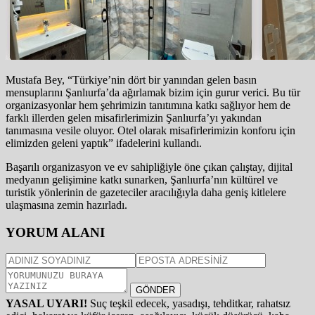
Mustafa Bey, “Türkiye’nin dört bir yanından gelen basın
mensuplarını Şanlıurfa’da ağırlamak bizim için gurur verici. Bu tür
organizasyonlar hem şehrimizin tanıtımına katkı sağlıyor hem de
farklı illerden gelen misafirlerimizin Şanlıurfa’yı yakından
tanımasına vesile oluyor. Otel olarak misafirlerimizin konforu için
elimizden geleni yaptık” ifadelerini kullandı.
Başarılı organizasyon ve ev sahipliğiyle öne çıkan çalıştay, dijital
medyanın gelişimine katkı sunarken, Şanlıurfa’nın kültürel ve
turistik yönlerinin de gazeteciler aracılığıyla daha geniş kitlelere
ulaşmasına zemin hazırladı.
YORUM ALANI
GÖNDER
YASAL UYARI!
Suç teşkil edecek, yasadışı, tehditkar, rahatsız