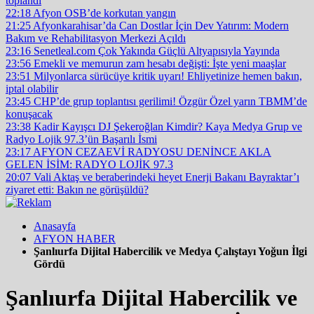
toplandı
22:18
Afyon OSB’de korkutan yangın
21:25
Afyonkarahisar’da Can Dostlar İçin Dev Yatırım: Modern
Bakım ve Rehabilitasyon Merkezi Açıldı
23:16
Senetleal.com Çok Yakında Güçlü Altyapısıyla Yayında
23:56
Emekli ve memurun zam hesabı değişti: İşte yeni maaşlar
23:51
Milyonlarca sürücüye kritik uyarı! Ehliyetinize hemen bakın,
iptal olabilir
23:45
CHP’de grup toplantısı gerilimi! Özgür Özel yarın TBMM’de
konuşacak
23:38
Kadir Kayışcı DJ Şekeroğlan Kimdir? Kaya Medya Grup ve
Radyo Lojik 97.3’ün Başarılı İsmi
23:17
AFYON CEZAEVİ RADYOSU DENİNCE AKLA
GELEN İSİM: RADYO LOJİK 97.3
20:07
Vali Aktaş ve beraberindeki heyet Enerji Bakanı Bayraktar’ı
ziyaret etti: Bakın ne görüşüldü?
Anasayfa
AFYON HABER
Şanlıurfa Dijital Habercilik ve Medya Çalıştayı Yoğun İlgi
Gördü
Şanlıurfa Dijital Habercilik ve