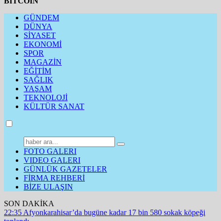
BITCOIN
GÜNDEM
DÜNYA
SİYASET
EKONOMİ
SPOR
MAGAZİN
EĞİTİM
SAĞLIK
YAŞAM
TEKNOLOJİ
KÜLTÜR SANAT
FOTO GALERI
VIDEO GALERI
GÜNLÜK GAZETELER
FİRMA REHBERİ
BİZE ULAŞIN
SON DAKİKA
22:35
Afyonkarahisar’da bugüne kadar 17 bin 580 sokak köpeği