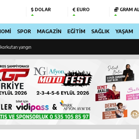
DOLAR
EURO
GRAM AL
 beraberindeki heyet Enerji Bakanı Bayraktar’ı ziyaret etti: Bakın ne görüş
NOMİ
SPOR
MAGAZİN
EĞİTİM
SAĞLIK
YAŞAM
r’da bugüne kadar 17 bin 580 sokak köpeği toplandı
 korkutan yangın
’da Can Dostlar İçin Dev Yatırım: Modern Bakım ve Rehabilitasyon Merkezi
Çok Yakında Güçlü Altyapısıyla Yayında
urun zam hesabı değişti: İşte yeni maaşlar
ücüye kritik uyarı! Ehliyetinize hemen bakın, iptal olabilir
oplantısı gerilimi! Özgür Özel yarın TBMM’de konuşacak