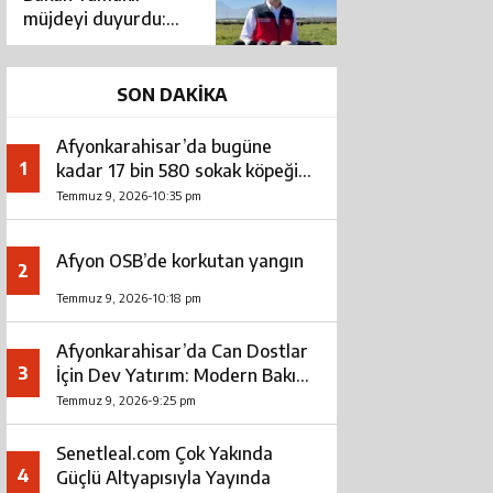
etti: Bakın ne
müjdeyi duyurdu:
görüşüldü?
Çiftçilere sağlanan
destek tutarı
artırılacak
SON DAKİKA
Afyonkarahisar’da bugüne
1
kadar 17 bin 580 sokak köpeği
toplandı
Temmuz 9, 2026-10:35 pm
Afyon OSB’de korkutan yangın
2
Temmuz 9, 2026-10:18 pm
Afyonkarahisar’da Can Dostlar
3
İçin Dev Yatırım: Modern Bakım
ve Rehabilitasyon Merkezi Açıldı
Temmuz 9, 2026-9:25 pm
Senetleal.com Çok Yakında
4
Güçlü Altyapısıyla Yayında