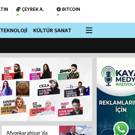
TIN
ÇEYREK A.
BITCOIN
üldü?
TEKNOLOJİ
KÜLTÜR SANAT
 Açıldı
Afyonkarahisar’da