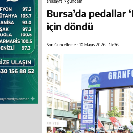
23:38
Kadir Kayışcı
anasayfa
gündem
Bursa’da pedallar 
23:17
AFYON CEZAEV
için döndü
20:07
Vali Aktaş ve
22:35
Son Güncelleme :
10 Mayıs 2026 - 14:36
Afyonkarahisa