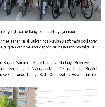
rilen yarışlarda herhangi bir aksaklık yaşanmadı.
met Taner Kışlalı Bulvarı’nda kurulan platformda ödül töreni
ceye giren kadın ve erkek sporcular, başarılarını madalya ve
lediye Başkan Yardımcısı Emre Karagöz, Mudanya Belediye
siklet Federasyonu Asbaşkanı Metin Cengiz, Türkiye Bisiklet
m ve Granfondo Türkiye Kadın Organizatörü Esra Yıldırım ile