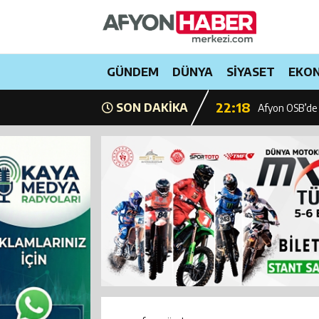
20:07
Vali Aktaş ve
22:35
GÜNDEM
DÜNYA
SİYASET
EKO
Afyonkarahisa
22:18
SON DAKİKA
Afyon OSB’de
21:25
Afyonkarahisar
23:16
Senetleal.com 
23:56
Emekli ve mem
23:51
Milyonlarca sür
23:45
CHP’de grup t