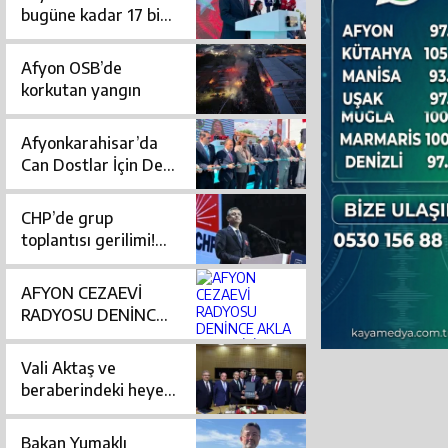
i
bugüne kadar 17 bin
580 sokak köpeği
toplandı
Afyon OSB’de
korkutan yangın
üldü?
Afyonkarahisar’da
Can Dostlar İçin Dev
Yatırım: Modern
Bakım ve
CHP’de grup
Rehabilitasyon
toplantısı gerilimi!
Merkezi Açıldı
Özgür Özel yarın
TBMM’de konuşacak
AFYON CEZAEVİ
RADYOSU DENİNCE
AKLA GELEN İSİM:
RADYO LOJİK 97.3
Vali Aktaş ve
beraberindeki heyet
Enerji Bakanı
Bayraktar’ı ziyaret
Bakan Yumaklı