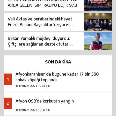
AKLA GELEN İSİM: RADYO LOJİK 97.3
Vali Aktaş ve beraberindeki heyet
Enerji Bakanı Bayraktar’ı ziyaret
etti: Bakın ne görüşüldü?
Bakan Yumaklı müjdeyi duyurdu:
Çiftçilere sağlanan destek tutarı
artırılacak
SON DAKİKA
Afyonkarahisar’da bugüne kadar 17 bin 580
1
sokak köpeği toplandı
Temmuz 9, 2026-10:35 pm
Afyon OSB’de korkutan yangın
2
Temmuz 9, 2026-10:18 pm