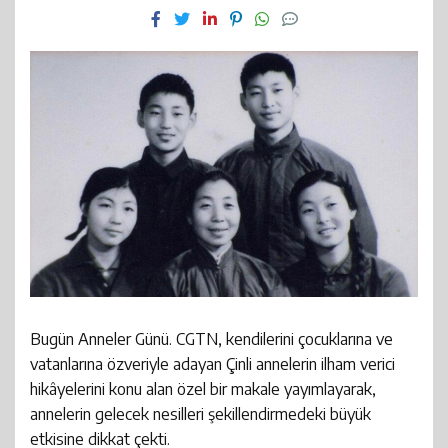
22:35
Afyonkarahisar’da bugüne kadar 17 bin 580 sokak
Bayraktar’ı ziyaret etti: Bakın ne görüşüldü?
köpeği toplandı
Bugün Anneler Günü. CGTN, kendilerini çocuklarına ve
vatanlarına özveriyle adayan Çinli annelerin ilham verici
hikâyelerini konu alan özel bir makale yayımlayarak,
annelerin gelecek nesilleri şekillendirmedeki büyük
etkisine dikkat çekti.