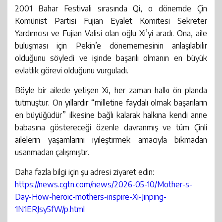
2001 Bahar Festivali sırasında Qi, o dönemde Çin
Komünist Partisi Fujian Eyalet Komitesi Sekreter
Yardımcısı ve Fujian Valisi olan oğlu Xi’yi aradı. Ona, aile
buluşması için Pekin’e dönememesinin anlaşılabilir
olduğunu söyledi ve işinde başarılı olmanın en büyük
evlatlık görevi olduğunu vurguladı.
Böyle bir ailede yetişen Xi, her zaman halkı ön planda
tutmuştur. On yıllardır “milletine faydalı olmak başarıların
en büyüğüdür” ilkesine bağlı kalarak halkına kendi anne
babasına göstereceği özenle davranmış ve tüm Çinli
ailelerin yaşamlarını iyileştirmek amacıyla bıkmadan
usanmadan çalışmıştır.
Daha fazla bilgi için şu adresi ziyaret edin:
https://news.cgtn.com/news/2026-05-10/Mother-s-
Day-How-heroic-mothers-inspire-Xi-Jinping-
1N1ERJsy5fW/p.html