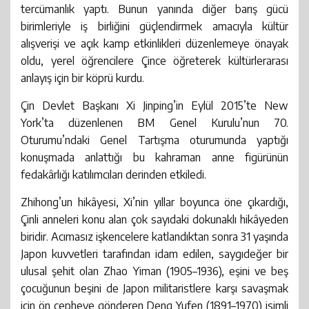
tercümanlık yaptı. Bunun yanında diğer barış gücü
birimleriyle iş birliğini güçlendirmek amacıyla kültür
alışverişi ve açık kamp etkinlikleri düzenlemeye önayak
oldu, yerel öğrencilere Çince öğreterek kültürlerarası
anlayış için bir köprü kurdu.
Çin Devlet Başkanı Xi Jinping’in Eylül 2015’te New
York’ta düzenlenen BM Genel Kurulu’nun 70.
Oturumu’ndaki Genel Tartışma oturumunda yaptığı
konuşmada anlattığı bu kahraman anne figürünün
fedakârlığı katılımcıları derinden etkiledi.
Zhihong’un hikâyesi, Xi’nin yıllar boyunca öne çıkardığı,
Çinli anneleri konu alan çok sayıdaki dokunaklı hikâyeden
biridir. Acımasız işkencelere katlandıktan sonra 31 yaşında
Japon kuvvetleri tarafından idam edilen, saygıdeğer bir
ulusal şehit olan Zhao Yiman (1905–1936), eşini ve beş
çocuğunun beşini de Japon militaristlere karşı savaşmak
için ön cepheye gönderen Deng Yufen (1891–1970) isimli