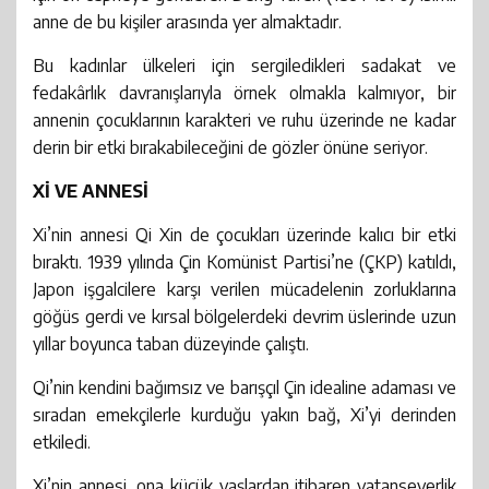
anne de bu kişiler arasında yer almaktadır.
Bu kadınlar ülkeleri için sergiledikleri sadakat ve
fedakârlık davranışlarıyla örnek olmakla kalmıyor, bir
annenin çocuklarının karakteri ve ruhu üzerinde ne kadar
derin bir etki bırakabileceğini de gözler önüne seriyor.
Xİ VE ANNESİ
Xi’nin annesi Qi Xin de çocukları üzerinde kalıcı bir etki
bıraktı. 1939 yılında Çin Komünist Partisi’ne (ÇKP) katıldı,
Japon işgalcilere karşı verilen mücadelenin zorluklarına
göğüs gerdi ve kırsal bölgelerdeki devrim üslerinde uzun
yıllar boyunca taban düzeyinde çalıştı.
Qi’nin kendini bağımsız ve barışçıl Çin idealine adaması ve
sıradan emekçilerle kurduğu yakın bağ, Xi’yi derinden
etkiledi.
Xi’nin annesi, ona küçük yaşlardan itibaren vatanseverlik