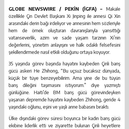
GLOBE NEWSWIRE / PEKİN (İGFA) –
Makale
özellikle Çin Devlet Başkanı Xi Jinping ile annesi Qi Xin
arasındaki derin bağı irdeliyor ve annesinin hem sözleriyle
hem de örnek oluşturan davranışlarıyla yansıttığı
vatanseverlik, azim ve sade yaşam tarzının Xi’nin
değerlerini, yönetim anlayışını ve halk odaklı felsefesini
şekillendirmede nasıl etkili olduğunu ortaya koyuyor.
35 yaşında görev başında hayatını kaybeden Çinli barış
gücü askeri He Zhihong, “Bu uçsuz bucaksız dünyada,
küçük bir tüye benzeyebilirim. Ama yine de bu tüyün
barış dileğini taşımasını istiyorum.” diye yazmıştı
günlüğüne. Haiti’de BM barış gücü görevindeyken
yaşanan depremde hayatını kaybeden Zhihong, geride 4
yaşındaki oğlunu, eşini ve yaşlı anne babasını bıraktı.
Ülke dışındaki görev süresi boyunca bir kadın barış gücü
ekibine liderlik etti ve ziyarette bulunan Çinli heyetlere