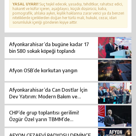
YASAL UYARI!
Suç teşkil edecek, yasadışı, tehditkar, rahatsız edici,
hakaret ve küfür içeren, aşağılayıcı, küçük düşürücü, kaba,
pornografik, ahlaka aykırı, kişilik haklarına zarar verici ya da benzeri
niteliklerde içeriklerden doğan her türlü mali, hukuki, cezai, idari
sorumluluk içeriği gönderen kişiye aittir.
Afyonkarahisar’da bugüne kadar 17
bin 580 sokak köpeği toplandı
Afyon OSB’de korkutan yangın
Afyonkarahisar’da Can Dostlar İçin
Dev Yatırım: Modern Bakım ve
Rehabilitasyon Merkezi Açıldı
CHP’de grup toplantısı gerilimi!
Özgür Özel yarın TBMM’de
konuşacak
AFYON CEZAEVİ RADYOSU DENİNCE