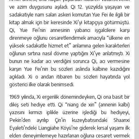
ve azim duygusunu aşıladı. Qi 12. yüzyılda yaşayan ve
sadakatiyle nam salan askeri komutan Yue Fei ile ilgili bir
kitap almak için bir keresinde Xi’yi kitapçıya götürmüştü.
Qi, Yue Fei’nin annesinin yabancı işgalcilere karşı
direnmeye oğlunu cesaretlendirmek amacıyla “ülkene en
yüksek sadakatle hizmet et” anlamına gelen karakterleri
oğlunun sırtına nasıl dövme yaptığını Xi’ye anlatmıştı. Xi
bunun ne kadar acı verdiğini sorunca Qi, acı vermesine
karşın Yue Fei’nin bu sözleri aslında kalbine kazıdığını
açıkladı. Xi o andan itibaren bu sözleri hayatında yol
gösterici ilke olarak benimsedi.
1969 yılında, Xi ergenlik dönemindeyken, Qi ona basit bir
dikiş seti hediye etti. Qi “niang de xin” (annenin kalbi)
yazısını kırmızı iplikle üzerine işlediği bu hediyeyi,
Pekin’den ayrılıp Çin’in kuzeybatısındaki Shaanxi
Eyaleti’ndeki Liangjiahe Köyü’ne giderek kırsal yaşamı ilk
elden deneyimlemeye hazırlanan oğluna cesaret vermek