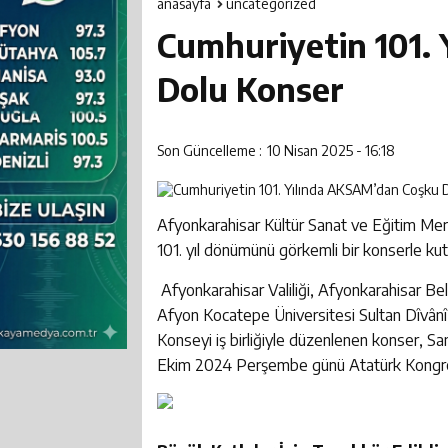
20:07
Vali Aktaş ve
anasayfa
uncategorized
Cumhuriyetin 101.
22:35
Afyonkarahisa
Dolu Konser
Son Güncelleme :
10 Nisan 2025 - 16:18
Afyonkarahisar Kültür Sanat ve Eğitim Me
101. yıl dönümünü görkemli bir konserle kutl
Afyonkarahisar Valiliği, Afyonkarahisar B
Afyon Kocatepe Üniversitesi Sultan Dîvân
Konseyi iş birliğiyle düzenlenen konser, 
Ekim 2024 Perşembe günü Atatürk Kongre 