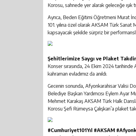
Korosu, sahnede yer alarak geleceğe ışık tu
Ayrıca, Beden Eğitimi Öğretmeni Murat İnc
101. yılına özel olarak AKSAM Türk Sanat 
kapsayacak şekilde sürpriz bir performansla
Şehitlerimize Saygı ve Plaket Takdi
Konser sırasında, 24 Ekim 2024 tarihinde A
kahraman evladımız da anıldı.
Gecenin sonunda, Afyonkarahisar Valisi Doç
Belediye Başkan Yardımcısı Eylem Ayar Mur
Mehmet Karakaş AKSAM Türk Halk Dansla
Korosu Şefi Rümeysa Çalışkan’a plaket tak
#Cumhuriyet101Yıl #AKSAM #Afyonk