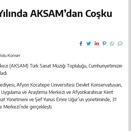
 beraberindeki heyet Enerji Bakanı Bayraktar’ı ziyaret etti: Bakın ne görüş
 Yılında AKSAM’dan Coşku
r’da bugüne kadar 17 bin 580 sokak köpeği toplandı
rkezi (AKSAM) Türk Sanat Müziği Topluluğu, Cumhuriyetimizin
adı.
elediyesi, Afyon Kocatepe Üniversitesi Devlet Konservatuvarı,
î Uygulama ve Araştırma Merkezi ve Afyonkarahisar Kent
Sanat Yönetmeni ve Şef Yunus Emre Uğur’un yönetiminde, 31
Merkezi’nde gerçekleşti.