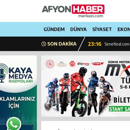
22:35
Afyonkarahisa
22:18
Afyon OSB’de
21:25
GÜNDEM
DÜNYA
SİYASET
EKO
Afyonkarahisar
23:16
SON DAKİKA
Senetleal.com 
23:56
Emekli ve mem
23:51
Milyonlarca sür
23:45
CHP’de grup t
23:38
Kadir Kayışcı
23:17
AFYON CEZAEV