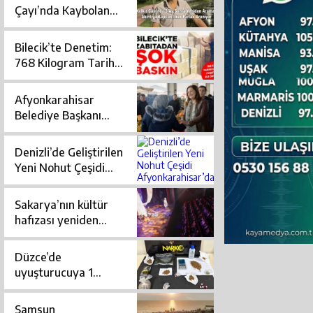
üldü?
Çayı’nda Kaybolan
Şahsı Arama
Çalışmaları Yeniden
Bilecik’te Denetim:
Başlatıldı
768 Kilogram Tarihi
Geçmiş Çaya El
Konuldu
Afyonkarahisar
Belediye Başkanı
Burcu Köksal’dan
Saha Odaklı Yönetim
Denizli’de Geliştirilen
Yeni Nohut Çeşidi
Afyonkarahisar’da
Yüksek Verim
Sakarya’nın kültür
Sağladı
hafızası yeniden
hayat buldu
Düzce’de
uyuşturucuya 1
tutuklama
Samsun