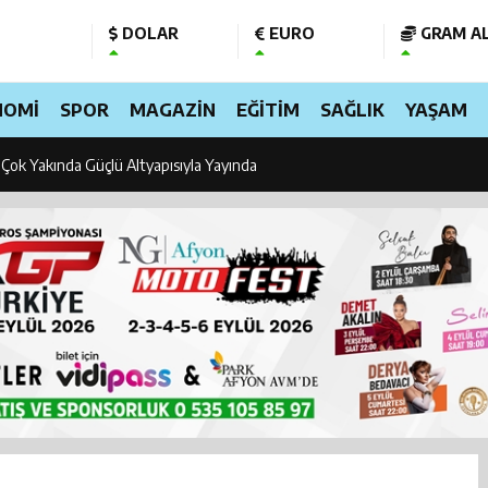
r’da bugüne kadar 17 bin 580 sokak köpeği toplandı
DOLAR
EURO
GRAM AL
 korkutan yangın
NOMİ
SPOR
MAGAZİN
EĞİTİM
SAĞLIK
YAŞAM
’da Can Dostlar İçin Dev Yatırım: Modern Bakım ve Rehabilitasyon Merkezi
Çok Yakında Güçlü Altyapısıyla Yayında
urun zam hesabı değişti: İşte yeni maaşlar
ücüye kritik uyarı! Ehliyetinize hemen bakın, iptal olabilir
oplantısı gerilimi! Özgür Özel yarın TBMM’de konuşacak
 DJ Şekeroğlan Kimdir? Kaya Medya Grup ve Radyo Lojik 97.3’ün Başarılı İsm
İ RADYOSU DENİNCE AKLA GELEN İSİM: RADYO LOJİK 97.3