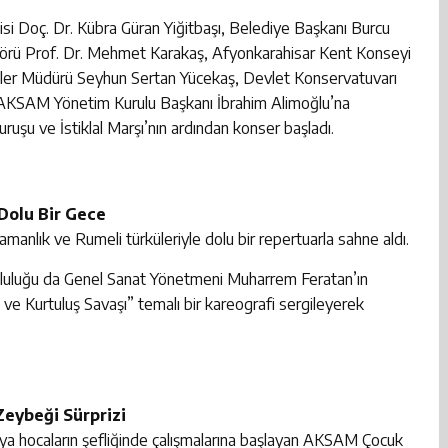
lisi Doç. Dr. Kübra Güran Yiğitbaşı, Belediye Başkanı Burcu
örü Prof. Dr. Mehmet Karakaş, Afyonkarahisar Kent Konseyi
şler Müdürü Seyhun Sertan Yücekaş, Devlet Konservatuvarı
 AKSAM Yönetim Kurulu Başkanı İbrahim Alimoğlu’na
uruşu ve İstiklal Marşı’nın ardından konser başladı.
 Dolu Bir Gece
nlık ve Rumeli türküleriyle dolu bir repertuarla sahne aldı.
uluğu da Genel Sanat Yönetmeni Muharrem Feratan’ın
e Kurtuluş Savaşı” temalı bir kareografi sergileyerek
eybeği Sürprizi
a hocaların şefliğinde çalışmalarına başlayan AKSAM Çocuk