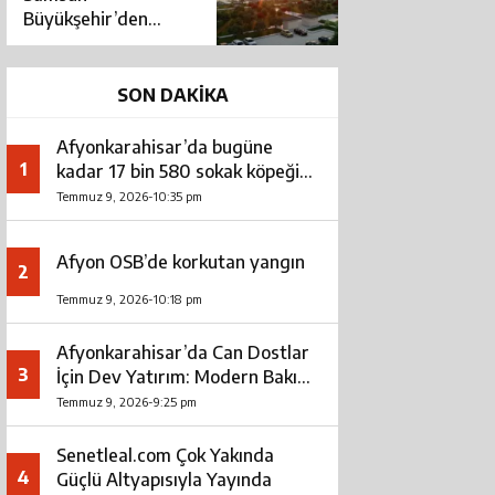
Büyükşehir’den
Terme’ye büyük
dokunuş
SON DAKİKA
Afyonkarahisar’da bugüne
1
kadar 17 bin 580 sokak köpeği
toplandı
Temmuz 9, 2026-10:35 pm
Afyon OSB’de korkutan yangın
2
Temmuz 9, 2026-10:18 pm
Afyonkarahisar’da Can Dostlar
3
İçin Dev Yatırım: Modern Bakım
ve Rehabilitasyon Merkezi Açıldı
Temmuz 9, 2026-9:25 pm
Senetleal.com Çok Yakında
4
Güçlü Altyapısıyla Yayında