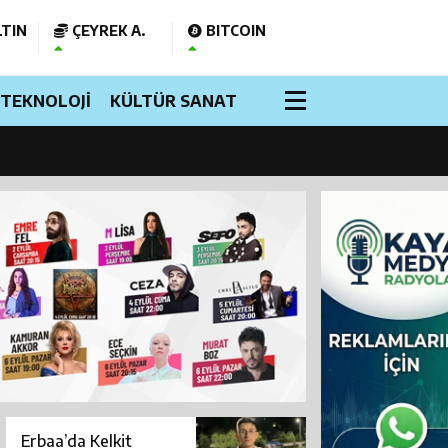
TIN
ÇEYREK A.
BITCOIN
TEKNOLOJİ
KÜLTÜR SANAT
 Açıldı
i
Erbaa’da Kelkit