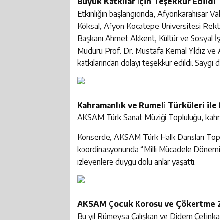
Büyük Katkılar İçin Teşekkür Edildi
Etkinliğin başlangıcında, Afyonkarahisar Va
Köksal, Afyon Kocatepe Üniversitesi Rekt
Başkanı Ahmet Akkent, Kültür ve Sosyal İ
Müdürü Prof. Dr. Mustafa Kemal Yıldız ve
katkılarından dolayı teşekkür edildi. Saygı d
Kahramanlık ve Rumeli Türküleri ile
AKSAM Türk Sanat Müziği Topluluğu, kahrama
Konserde, AKSAM Türk Halk Dansları Topl
koordinasyonunda “Milli Mücadele Dönemi v
izleyenlere duygu dolu anlar yaşattı.
AKSAM Çocuk Korosu ve Çökertme Z
Bu yıl Rümeysa Çalışkan ve Didem Çetinkay