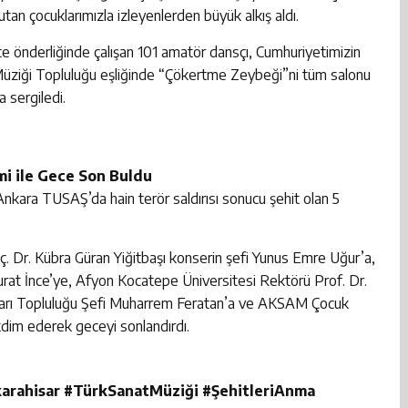
tan çocuklarımızla izleyenlerden büyük alkış aldı.
e önderliğinde çalışan 101 amatör dansçı, Cumhuriyetimizin
Müziği Topluluğu eşliğinde “Çökertme Zeybeği”ni tüm salonu
 sergiledi.
mi ile Gece Son Buldu
nkara TUSAŞ’da hain terör saldırısı sonucu şehit olan 5
. Dr. Kübra Güran Yiğitbaşı konserin şefi Yunus Emre Uğur’a,
at İnce’ye, Afyon Kocatepe Üniversitesi Rektörü Prof. Dr.
rı Topluluğu Şefi Muharrem Feratan’a ve AKSAM Çocuk
dim ederek geceyi sonlandırdı.
arahisar #TürkSanatMüziği #ŞehitleriAnma