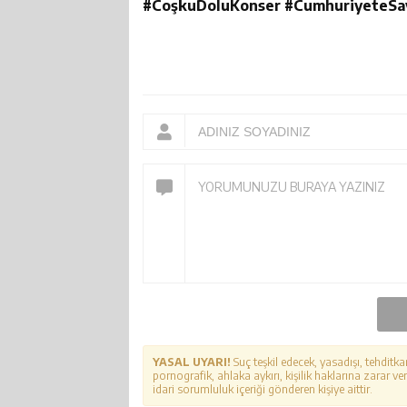
#CoşkuDoluKonser #CumhuriyeteSa
YASAL UYARI!
Suç teşkil edecek, yasadışı, tehditka
pornografik, ahlaka aykırı, kişilik haklarına zarar ver
idari sorumluluk içeriği gönderen kişiye aittir.