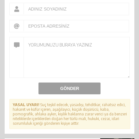
GÖNDER
YASAL UYARI!
Suç teşkil edecek, yasadışı, tehditkar, rahatsız edici,
hakaret ve küfür içeren, aşağılayıcı, küçük düşürücü, kaba,
pornografik, ahlaka aykırı, kişilik haklarına zarar verici ya da benzeri
niteliklerde içeriklerden doğan her türlü mali, hukuki, cezai, idari
sorumluluk içeriği gönderen kişiye aittir.