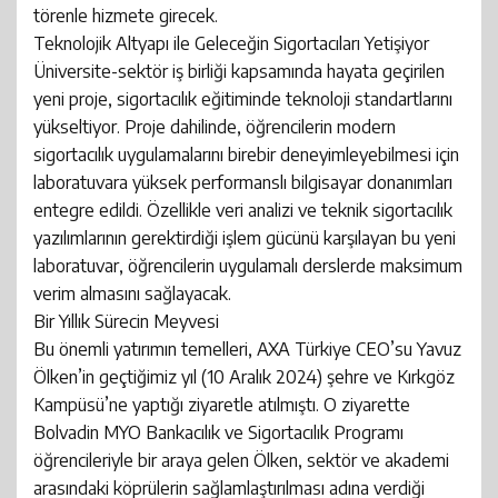
törenle hizmete girecek.
Teknolojik Altyapı ile Geleceğin Sigortacıları Yetişiyor
Üniversite-sektör iş birliği kapsamında hayata geçirilen
yeni proje, sigortacılık eğitiminde teknoloji standartlarını
yükseltiyor. Proje dahilinde, öğrencilerin modern
sigortacılık uygulamalarını birebir deneyimleyebilmesi için
laboratuvara yüksek performanslı bilgisayar donanımları
entegre edildi. Özellikle veri analizi ve teknik sigortacılık
yazılımlarının gerektirdiği işlem gücünü karşılayan bu yeni
laboratuvar, öğrencilerin uygulamalı derslerde maksimum
verim almasını sağlayacak.
Bir Yıllık Sürecin Meyvesi
Bu önemli yatırımın temelleri, AXA Türkiye CEO’su Yavuz
Ölken’in geçtiğimiz yıl (10 Aralık 2024) şehre ve Kırkgöz
Kampüsü’ne yaptığı ziyaretle atılmıştı. O ziyarette
Bolvadin MYO Bankacılık ve Sigortacılık Programı
öğrencileriyle bir araya gelen Ölken, sektör ve akademi
arasındaki köprülerin sağlamlaştırılması adına verdiği