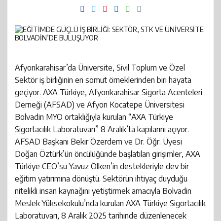
23:17
AFYON CEZAEVİ RADYOSU DENİNCE AKLA GELEN İSİM:
Radyo Lojik 97.3’ün Başarılı İsmi
20:07
Vali Aktaş ve beraberindeki heyet Enerji Bakanı
RADYO LOJİK 97.3
22:35
Afyonkarahisar’da bugüne kadar 17 bin 580 sokak
Bayraktar’ı ziyaret etti: Bakın ne görüşüldü?
Afyonkarahisar’da Üniversite, Sivil Toplum ve Özel
köpeği toplandı
Sektör iş birliğinin en somut örneklerinden biri hayata
geçiyor. AXA Türkiye, Afyonkarahisar Sigorta Acenteleri
Derneği (AFSAD) ve Afyon Kocatepe Üniversitesi
Bolvadin MYO ortaklığıyla kurulan “AXA Türkiye
Sigortacılık Laboratuvarı” 8 Aralık’ta kapılarını açıyor.
AFSAD Başkanı Bekir Özerdem ve Dr. Öğr. Üyesi
Doğan Öztürk’ün öncülüğünde başlatılan girişimler, AXA
Türkiye CEO’su Yavuz Ölken’in destekleriyle dev bir
eğitim yatırımına dönüştü. Sektörün ihtiyaç duyduğu
nitelikli insan kaynağını yetiştirmek amacıyla Bolvadin
Meslek Yüksekokulu’nda kurulan AXA Türkiye Sigortacılık
Laboratuvarı, 8 Aralık 2025 tarihinde düzenlenecek