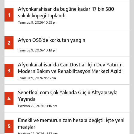
Afyonkarahisar’da bugüne kadar 17 bin 580
1
sokak köpeği toplandı
Temmuz 9, 2026-10:35 pm
Afyon OSB’de korkutan yangın
2
Temmuz 9, 2026-10:18 pm
Afyonkarahisar’da Can Dostlar İçin Dev Yatırım:
3
Modern Bakım ve Rehabilitasyon Merkezi Açıldı
Temmuz 9, 2026-9:25 pm
Senetleal.com Çok Yakında Güçlü Altyapısıyla
4
Yayında
Haziran 29, 2026-11:16 pm
Emekli ve memurun zam hesabı değişti: İşte yeni
5
maaşlar
Haziran 22, 2026-11:56 pm