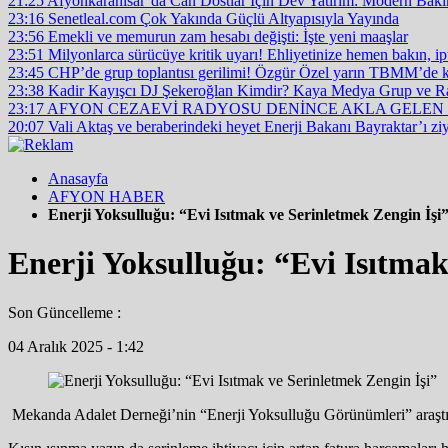
21:25
Afyonkarahisar’da Can Dostlar İçin Dev Yatırım: Modern Bakı
23:16
Senetleal.com Çok Yakında Güçlü Altyapısıyla Yayında
23:56
Emekli ve memurun zam hesabı değişti: İşte yeni maaşlar
23:51
Milyonlarca sürücüye kritik uyarı! Ehliyetinize hemen bakın, ipt
23:45
CHP’de grup toplantısı gerilimi! Özgür Özel yarın TBMM’de 
23:38
Kadir Kayışcı DJ Şekeroğlan Kimdir? Kaya Medya Grup ve Rad
23:17
AFYON CEZAEVİ RADYOSU DENİNCE AKLA GELEN İS
20:07
Vali Aktaş ve beraberindeki heyet Enerji Bakanı Bayraktar’ı ziy
Anasayfa
AFYON HABER
Enerji Yoksulluğu: “Evi Isıtmak ve Serinletmek Zengin İşi
Enerji Yoksulluğu: “Evi Isıtmak
Son Güncelleme :
04 Aralık 2025 - 1:42
Mekanda Adalet Derneği’nin “Enerji Yoksulluğu Görünümleri” araştırm