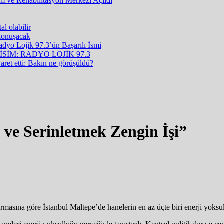
m ve Rehabilitasyon Merkezi Açıldı
al olabilir
konuşacak
yo Lojik 97.3’ün Başarılı İsmi
İM: RADYO LOJİK 97.3
aret etti: Bakın ne görüşüldü?
”
 ve Serinletmek Zengin İşi”
asına göre İstanbul Maltepe’de hanelerin en az üçte biri enerji yoksul