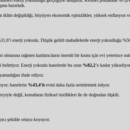
haneleri enerji yoksulluğu gerçeğiyle tanıştırdı. Kentsel politikalar ve ç
şma hazırladı.
 iklim değişikliği, büyüyen ekonomik eşitsizlikler, yüksek enflasyon ve
8’i enerji yoksulu. Düşük gelirli mahallelerde enerji yoksulluğu %50’
 olmasına rağmen katılımcıların önemli bir kısmı için evi yeterince ısıt
i belirtiyor. Enerji yoksulu hanelerde bu oran
%82,2
’e kadar yükseliyor
ayamadığını ifade ediyor.
ırıyor; hanelerin
%43,4’ü
evini daha fazla serinletmek istiyor.
yle değil, konutların fiziksel özellikleri ile de doğrudan ilişkili.
rpıcı şekilde ortaya koyuyor.