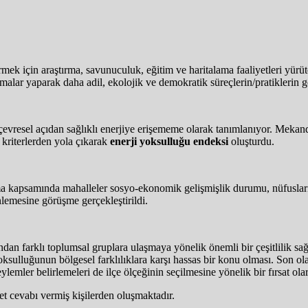
mek için araştırma, savunuculuk, eğitim ve haritalama faaliyetleri yür
ışmalar yaparak daha adil, ekolojik ve demokratik süreçlerin/pratiklerin ge
i ve çevresel açıdan sağlıklı enerjiye erişememe olarak tanımlanıyor. Meka
 kriterlerden yola çıkarak
enerji yoksulluğu endeksi
oluşturdu.
 kapsamında mahalleler sosyo-ekonomik gelişmişlik durumu, nüfusları, y
inlemesine görüşme gerçekleştirildi.
dan farklı toplumsal gruplara ulaşmaya yönelik önemli bir çeşitlilik sağl
ksulluğunun bölgesel farklılıklara karşı hassas bir konu olması. Son ola
emler belirlemeleri de ilçe ölçeğinin seçilmesine yönelik bir fırsat olar
et cevabı vermiş kişilerden oluşmaktadır.