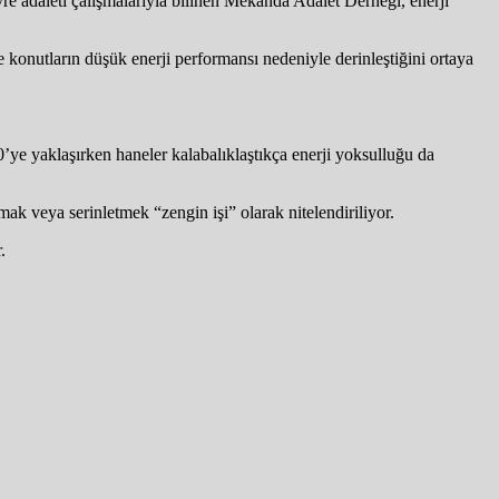
evre adaleti çalışmalarıyla bilinen Mekanda Adalet Derneği, enerji
 konutların düşük enerji performansı nedeniyle derinleştiğini ortaya
ye yaklaşırken haneler kalabalıklaştıkça enerji yoksulluğu da
mak veya serinletmek “zengin işi” olarak nitelendiriliyor.
.