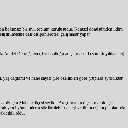
üten bağımsız bir sivil toplum kuruluşudur. Kentsel dönüşümden iklim
liştirilmesine dair disiplinlerötesi çalışmalar yapar.
nda Adalet Derneği enerji yoksulluğu araştırmasında son bir yılda enerji
aş dağılımı ve hane sayısı gibi özellikleri göre gruplara ayrıldıktan
adığı için Maltepe ilçesi seçildi. Araştırmanın ölçek olarak ilçe
rak yerel yönetimlerin sürdürülebilir enerji ve iklim eylem planlarında
ak etkili oldu.