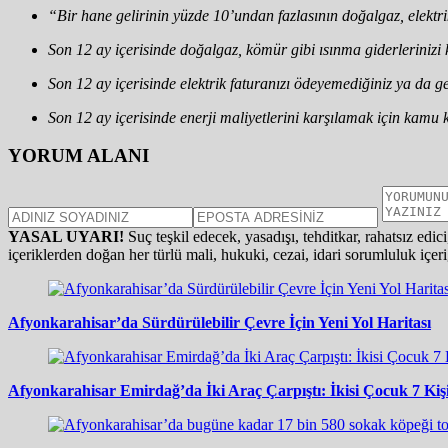
“Bir hane gelirinin yüzde 10’undan fazlasının doğalgaz, elektr
Son 12 ay içerisinde doğalgaz, kömür gibi ısınma giderlerinizi
Son 12 ay içerisinde elektrik faturanızı ödeyemediğiniz ya da g
Son 12 ay içerisinde enerji maliyetlerini karşılamak için kamu
YORUM ALANI
YASAL UYARI!
Suç teşkil edecek, yasadışı, tehditkar, rahatsız edic
içeriklerden doğan her türlü mali, hukuki, cezai, idari sorumluluk içeriğ
Afyonkarahisar’da Sürdürülebilir Çevre İçin Yeni Yol Haritası
Afyonkarahisar Emirdağ’da İki Araç Çarpıştı: İkisi Çocuk 7 Kiş