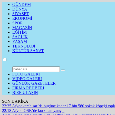
GÜNDEM
DÜNYA
SİYASET
EKONOMİ
SPOR
MAGAZİN
EĞİTİM
SAĞLIK
YAŞAM
TEKNOLOJİ
KÜLTÜR SANAT
FOTO GALERI
VIDEO GALERI
GÜNLÜK GAZETELER
FİRMA REHBERİ
BİZE ULAŞIN
SON DAKİKA
22:35
Afyonkarahisar’da bugüne kadar 17 bin 580 sokak köpeği topl
22:18
Afyon OSB’de korkutan yangın