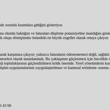
e zorunlu kısıntılara gittiğini gösteriyor.
rına olumlu baktığını ve faturaları düşürme potansiyeline inandığını gös
şük oluşu dönüşümün önündeki en büyük engeller olarak ortaya çıkıyor.
k karşımıza çıkıyor; yalnızca faturaların ödenememesi değil, sağlıklı 
meselesi olarak tanımlanmalı. Bu yaklaşımın güçlenmesi için öncelikle 
rji topluluklarının güçlendirilmesi kritik önemde. Yerel yönetimlerin kur
dönüşüm uygulamalarının yaygınlaştırılması ve kamusal serinleme–ısınm
6 43 66