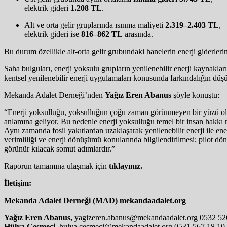
elektrik gideri
1.208 TL
.
Alt ve orta gelir gruplarında ısınma maliyeti
2.319–2.403 TL
,
elektrik gideri ise
816–862 TL
arasında.
Bu durum özellikle alt-orta gelir grubundaki hanelerin enerji giderlerind
Saha bulguları, enerji yoksulu grupların yenilenebilir enerji kaynakla
kentsel yenilenebilir enerji uygulamaları konusunda farkındalığın dü
Mekanda Adalet Derneği’nden
Yağız Eren Abanus
şöyle konuştu:
“Enerji yoksulluğu, yoksulluğun çoğu zaman görünmeyen bir yüzü olara
anlamına geliyor. Bu nedenle enerji yoksulluğu temel bir insan hakkı 
Aynı zamanda fosil yakıtlardan uzaklaşarak yenilenebilir enerji ile ene
verimliliği ve enerji dönüşümü konularında bilgilendirilmesi; pilot 
görünür kılacak somut adımlardır.”
Raporun tamamına ulaşmak için
tıklayınız.
İletişim:
Mekanda Adalet Derneği (MAD) mekandaadalet.org
Yağız Eren Abanus,
yagizeren.abanus@mekandaadalet.org 0532 52
Hülya Çeşmeci,
hulya.cesmeci@mekandaadalet.org 0531 567 18 10