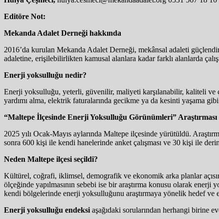
Editöre Not:
Mekanda Adalet Derneği hakkında
2016’da kurulan Mekanda Adalet Derneği, mekânsal adaleti g​​üçlendir
adaletine, erişilebilirlikten kamusal alanlara kadar farklı alanlarda çal
Enerji yoksulluğu nedir?
Enerji yoksulluğu, yeterli, güvenilir, maliyeti karşılanabilir, kalitel
yardımı alma, elektrik faturalarında gecikme ya da kesinti yaşama gibi
“Maltepe İlçesinde Enerji Yoksulluğu Görünümleri” Araştırması
2025 yılı Ocak-Mayıs aylarında Maltepe ilçesinde yürütüldü. Araştırma
sonra 600 kişi ile kendi hanelerinde anket çalışması ve 30 kişi ile der
Neden Maltepe ilçesi seçildi?
Kültürel, coğrafi, iklimsel, demografik ve ekonomik arka planlar açısın
ölçeğinde yapılmasının sebebi ise bir araştırma konusu olarak enerji yo
kendi bölgelerinde enerji yoksulluğunu araştırmaya yönelik hedef ve eyl
Enerji yoksulluğu endeksi
aşağıdaki sorularından herhangi birine ev