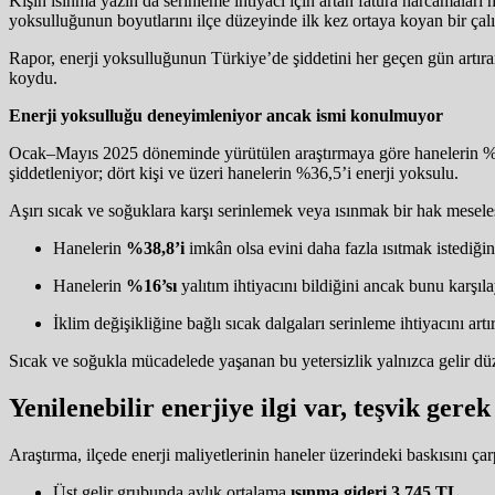
Kışın ısınma yazın da serinleme ihtiyacı için artan fatura harcamaları 
yoksulluğunun boyutlarını ilçe düzeyinde ilk kez ortaya koyan bir çalı
Rapor, enerji yoksulluğunun Türkiye’de şiddetini her geçen gün artıran
koydu.
Enerji yoksulluğu deneyimleniyor ancak ismi konulmuyor
Ocak–Mayıs 2025 döneminde yürütülen araştırmaya göre hanelerin %31,
şiddetleniyor; dört kişi ve üzeri hanelerin %36,5’i enerji yoksulu.
Aşırı sıcak ve soğuklara karşı serinlemek veya ısınmak bir hak meselesi
Hanelerin
%38,8’i
imkân olsa evini daha fazla ısıtmak istediğin
Hanelerin
%16’sı
yalıtım ihtiyacını bildiğini ancak bunu karşıl
İklim değişikliğine bağlı sıcak dalgaları serinleme ihtiyacını art
Sıcak ve soğukla mücadelede yaşanan bu yetersizlik yalnızca gelir düzeyi
Yenilenebilir enerjiye ilgi var, teşvik gerek
Araştırma, ilçede enerji maliyetlerinin haneler üzerindeki baskısını ça
Üst gelir grubunda aylık ortalama
ısınma gideri 3.745 TL
,