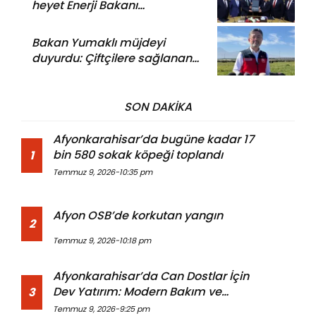
heyet Enerji Bakanı
Bayraktar’ı ziyaret etti: Bakın
ne görüşüldü?
Bakan Yumaklı müjdeyi
duyurdu: Çiftçilere sağlanan
destek tutarı artırılacak
SON DAKİKA
Afyonkarahisar’da bugüne kadar 17
bin 580 sokak köpeği toplandı
1
Temmuz 9, 2026-10:35 pm
Afyon OSB’de korkutan yangın
2
Temmuz 9, 2026-10:18 pm
Afyonkarahisar’da Can Dostlar İçin
Dev Yatırım: Modern Bakım ve
3
Rehabilitasyon Merkezi Açıldı
Temmuz 9, 2026-9:25 pm