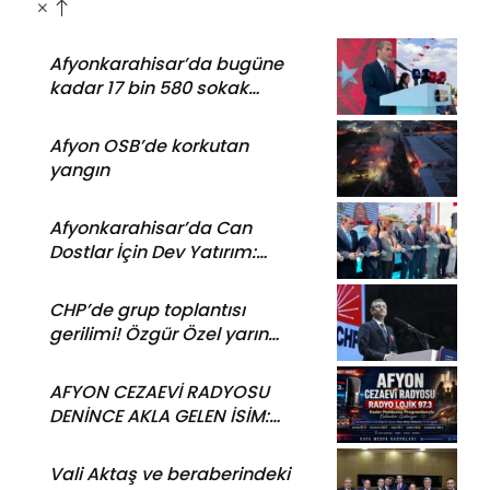
Afyonkarahisar’da bugüne
kadar 17 bin 580 sokak
köpeği toplandı
Afyon OSB’de korkutan
yangın
Afyonkarahisar’da Can
Dostlar İçin Dev Yatırım:
Modern Bakım ve
Rehabilitasyon Merkezi Açıldı
CHP’de grup toplantısı
gerilimi! Özgür Özel yarın
TBMM’de konuşacak
AFYON CEZAEVİ RADYOSU
DENİNCE AKLA GELEN İSİM:
RADYO LOJİK 97.3
Vali Aktaş ve beraberindeki