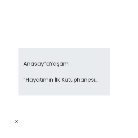
Anasayfa
Yaşam
“Hayatımın İlk Kütüphanesi
Annem” anne ve çocukların
gönüllerine dokundu