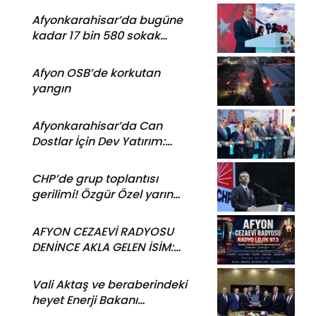
Afyonkarahisar’da bugüne
kadar 17 bin 580 sokak
köpeği toplandı
Afyon OSB’de korkutan
yangın
Afyonkarahisar’da Can
Dostlar İçin Dev Yatırım:
Modern Bakım ve
Rehabilitasyon Merkezi Açıldı
CHP’de grup toplantısı
gerilimi! Özgür Özel yarın
TBMM’de konuşacak
AFYON CEZAEVİ RADYOSU
DENİNCE AKLA GELEN İSİM:
RADYO LOJİK 97.3
Vali Aktaş ve beraberindeki
heyet Enerji Bakanı
Bayraktar’ı ziyaret etti: Bakın