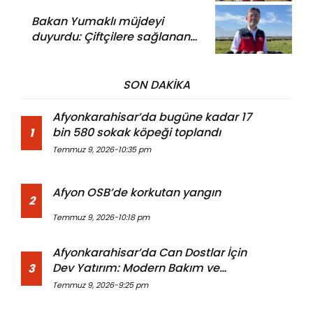
ne görüşüldü?
Bakan Yumaklı müjdeyi
duyurdu: Çiftçilere sağlanan
destek tutarı artırılacak
SON DAKİKA
Afyonkarahisar’da bugüne kadar 17
bin 580 sokak köpeği toplandı
1
Temmuz 9, 2026-10:35 pm
Afyon OSB’de korkutan yangın
2
Temmuz 9, 2026-10:18 pm
Afyonkarahisar’da Can Dostlar İçin
Dev Yatırım: Modern Bakım ve
3
Rehabilitasyon Merkezi Açıldı
Temmuz 9, 2026-9:25 pm