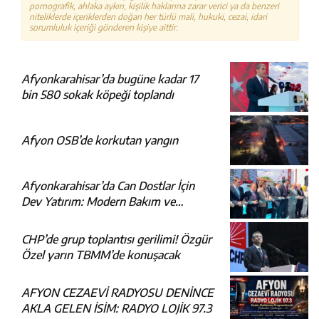
pornografik, ahlaka aykırı, kişilik haklarına zarar verici ya da benzeri
niteliklerde içeriklerden doğan her türlü mali, hukuki, cezai, idari
sorumluluk içeriği gönderen kişiye aittir.
Afyonkarahisar’da bugüne kadar 17
bin 580 sokak köpeği toplandı
Afyon OSB’de korkutan yangın
Afyonkarahisar’da Can Dostlar İçin
Dev Yatırım: Modern Bakım ve
Rehabilitasyon Merkezi Açıldı
CHP’de grup toplantısı gerilimi! Özgür
Özel yarın TBMM’de konuşacak
AFYON CEZAEVİ RADYOSU DENİNCE
AKLA GELEN İSİM: RADYO LOJİK 97.3