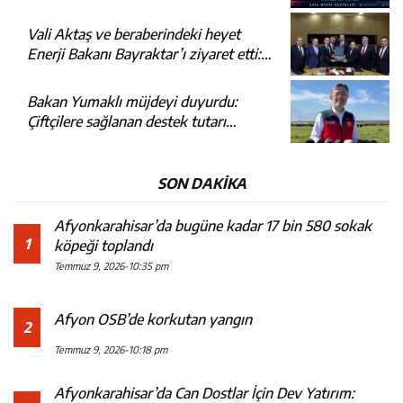
Vali Aktaş ve beraberindeki heyet
Enerji Bakanı Bayraktar’ı ziyaret etti:
Bakın ne görüşüldü?
Bakan Yumaklı müjdeyi duyurdu:
Çiftçilere sağlanan destek tutarı
artırılacak
SON DAKİKA
Afyonkarahisar’da bugüne kadar 17 bin 580 sokak
1
köpeği toplandı
Temmuz 9, 2026-10:35 pm
Afyon OSB’de korkutan yangın
2
Temmuz 9, 2026-10:18 pm
Afyonkarahisar’da Can Dostlar İçin Dev Yatırım: