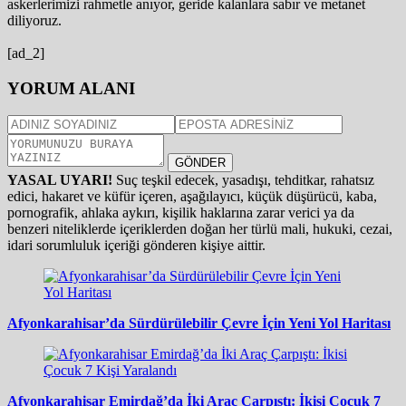
askerlerimizi rahmetle anıyor, geride kalanlara sabır ve metanet
diliyoruz.
[ad_2]
YORUM ALANI
GÖNDER
YASAL UYARI!
Suç teşkil edecek, yasadışı, tehditkar, rahatsız
edici, hakaret ve küfür içeren, aşağılayıcı, küçük düşürücü, kaba,
pornografik, ahlaka aykırı, kişilik haklarına zarar verici ya da
benzeri niteliklerde içeriklerden doğan her türlü mali, hukuki, cezai,
idari sorumluluk içeriği gönderen kişiye aittir.
Afyonkarahisar’da Sürdürülebilir Çevre İçin Yeni Yol Haritası
Afyonkarahisar Emirdağ’da İki Araç Çarpıştı: İkisi Çocuk 7