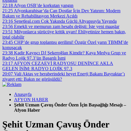
toplandı
22:18
Afyon OSB’de korkutan yangın
21:25
Afyonkarahisar’da Can Dostlar İçin Dev Yatırım: Modern
Bakım ve Rehabilitasyon Merkezi Açıldı
23:16
Senetleal.com Çok Yakında Güçlü Altyapısıyla Yayında
23:56
Emekli ve memurun zam hesabı değişti: İşte yeni maaşlar
23:51
Milyonlarca sürücüye kritik uyarı! Ehliyetinize hemen bakın,
iptal olabilir
23:45
CHP’de grup toplantısı gerilimi! Özgür Özel yarın TBMM’de
konuşacak
23:38
Kadir Kayışcı DJ Şekeroğlan Kimdir? Kaya Medya Grup ve
Radyo Lojik 97.3’ün Başarılı İsmi
23:17
AFYON CEZAEVİ RADYOSU DENİNCE AKLA
GELEN İSİM: RADYO LOJİK 97.3
20:07
Vali Aktaş ve beraberindeki heyet Enerji Bakanı Bayraktar’ı
ziyaret etti: Bakın ne görüşüldü?
Anasayfa
AFYON HABER
Şehit Uzman Çavuş Önder Özen İçin Başsağlığı Mesajı –
Afyon Haber
Şehit Uzman Çavuş Önder