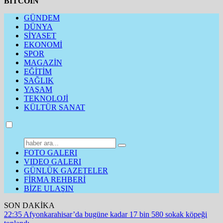
BITCOIN
GÜNDEM
DÜNYA
SİYASET
EKONOMİ
SPOR
MAGAZİN
EĞİTİM
SAĞLIK
YAŞAM
TEKNOLOJİ
KÜLTÜR SANAT
FOTO GALERI
VIDEO GALERI
GÜNLÜK GAZETELER
FİRMA REHBERİ
BİZE ULAŞIN
SON DAKİKA
22:35
Afyonkarahisar’da bugüne kadar 17 bin 580 sokak köpeği