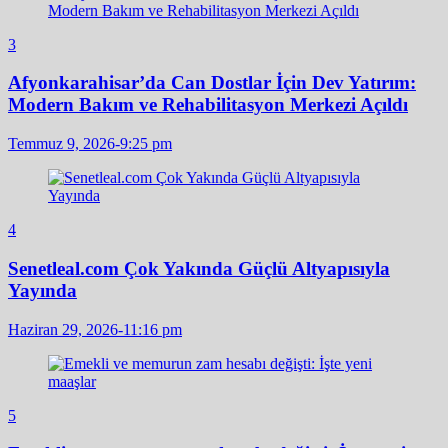
3
Afyonkarahisar’da Can Dostlar İçin Dev Yatırım:
Modern Bakım ve Rehabilitasyon Merkezi Açıldı
Temmuz 9, 2026-9:25 pm
4
Senetleal.com Çok Yakında Güçlü Altyapısıyla
Yayında
Haziran 29, 2026-11:16 pm
5