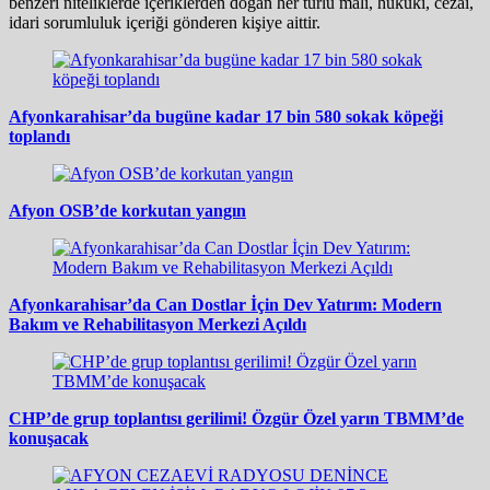
benzeri niteliklerde içeriklerden doğan her türlü mali, hukuki, cezai,
idari sorumluluk içeriği gönderen kişiye aittir.
Afyonkarahisar’da bugüne kadar 17 bin 580 sokak köpeği
toplandı
Afyon OSB’de korkutan yangın
Afyonkarahisar’da Can Dostlar İçin Dev Yatırım: Modern
Bakım ve Rehabilitasyon Merkezi Açıldı
CHP’de grup toplantısı gerilimi! Özgür Özel yarın TBMM’de
konuşacak