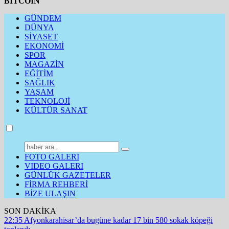
BITCOIN
GÜNDEM
DÜNYA
SİYASET
EKONOMİ
SPOR
MAGAZİN
EĞİTİM
SAĞLIK
YAŞAM
TEKNOLOJİ
KÜLTÜR SANAT
FOTO GALERI
VIDEO GALERI
GÜNLÜK GAZETELER
FİRMA REHBERİ
BİZE ULAŞIN
SON DAKİKA
22:35
Afyonkarahisar’da bugüne kadar 17 bin 580 sokak köpeği