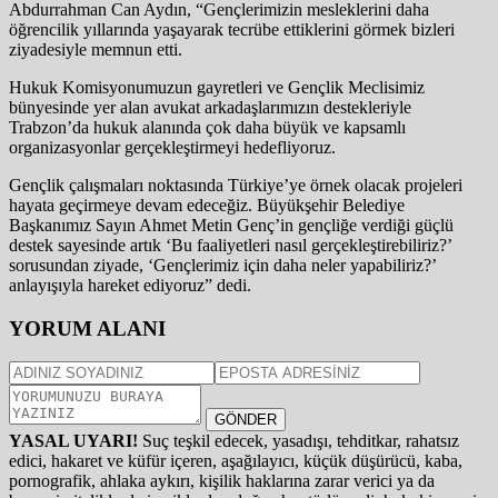
Abdurrahman Can Aydın, “Gençlerimizin mesleklerini daha
öğrencilik yıllarında yaşayarak tecrübe ettiklerini görmek bizleri
ziyadesiyle memnun etti.
Hukuk Komisyonumuzun gayretleri ve Gençlik Meclisimiz
bünyesinde yer alan avukat arkadaşlarımızın destekleriyle
Trabzon’da hukuk alanında çok daha büyük ve kapsamlı
organizasyonlar gerçekleştirmeyi hedefliyoruz.
Gençlik çalışmaları noktasında Türkiye’ye örnek olacak projeleri
hayata geçirmeye devam edeceğiz. Büyükşehir Belediye
Başkanımız Sayın Ahmet Metin Genç’in gençliğe verdiği güçlü
destek sayesinde artık ‘Bu faaliyetleri nasıl gerçekleştirebiliriz?’
sorusundan ziyade, ‘Gençlerimiz için daha neler yapabiliriz?’
anlayışıyla hareket ediyoruz” dedi.
YORUM ALANI
GÖNDER
YASAL UYARI!
Suç teşkil edecek, yasadışı, tehditkar, rahatsız
edici, hakaret ve küfür içeren, aşağılayıcı, küçük düşürücü, kaba,
pornografik, ahlaka aykırı, kişilik haklarına zarar verici ya da