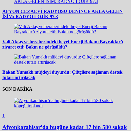
AFYON CEZAEVİ RADYOSU DENİNCE AKLA GELEN
İSİM: RADYO LOJİK 97.3
Vali Aktaş ve beraberindeki heyet Enerji Bakanı Bayraktar’ı
ziyaret etti: Bakın ne görüşüldü?
Bakan Yumaklı müjdeyi duyurdu: Çiftçilere sağlanan destek
tutarı artırılacak
SON DAKİKA
1
Afyonkarahisar’da bugüne kadar 17 bin 580 sokak