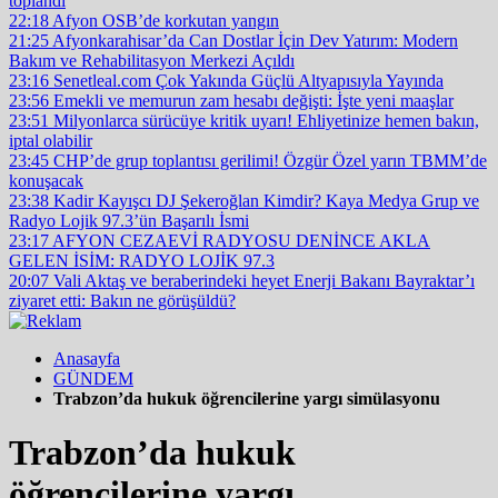
toplandı
22:18
Afyon OSB’de korkutan yangın
21:25
Afyonkarahisar’da Can Dostlar İçin Dev Yatırım: Modern
Bakım ve Rehabilitasyon Merkezi Açıldı
23:16
Senetleal.com Çok Yakında Güçlü Altyapısıyla Yayında
23:56
Emekli ve memurun zam hesabı değişti: İşte yeni maaşlar
23:51
Milyonlarca sürücüye kritik uyarı! Ehliyetinize hemen bakın,
iptal olabilir
23:45
CHP’de grup toplantısı gerilimi! Özgür Özel yarın TBMM’de
konuşacak
23:38
Kadir Kayışcı DJ Şekeroğlan Kimdir? Kaya Medya Grup ve
Radyo Lojik 97.3’ün Başarılı İsmi
23:17
AFYON CEZAEVİ RADYOSU DENİNCE AKLA
GELEN İSİM: RADYO LOJİK 97.3
20:07
Vali Aktaş ve beraberindeki heyet Enerji Bakanı Bayraktar’ı
ziyaret etti: Bakın ne görüşüldü?
Anasayfa
GÜNDEM
Trabzon’da hukuk öğrencilerine yargı simülasyonu
Trabzon’da hukuk
öğrencilerine yargı