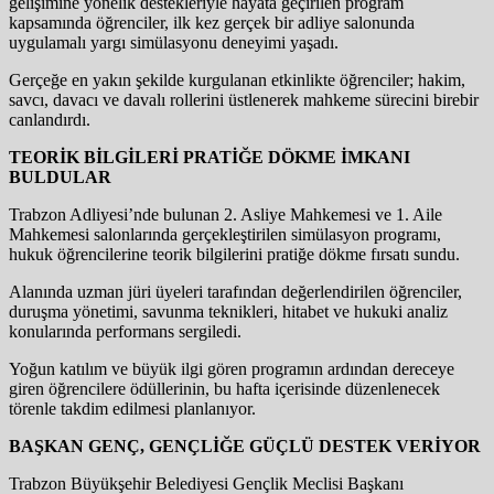
gelişimine yönelik destekleriyle hayata geçirilen program
kapsamında öğrenciler, ilk kez gerçek bir adliye salonunda
uygulamalı yargı simülasyonu deneyimi yaşadı.
Gerçeğe en yakın şekilde kurgulanan etkinlikte öğrenciler; hakim,
savcı, davacı ve davalı rollerini üstlenerek mahkeme sürecini birebir
canlandırdı.
TEORİK BİLGİLERİ PRATİĞE DÖKME İMKANI
BULDULAR
Trabzon Adliyesi’nde bulunan 2. Asliye Mahkemesi ve 1. Aile
Mahkemesi salonlarında gerçekleştirilen simülasyon programı,
hukuk öğrencilerine teorik bilgilerini pratiğe dökme fırsatı sundu.
Alanında uzman jüri üyeleri tarafından değerlendirilen öğrenciler,
duruşma yönetimi, savunma teknikleri, hitabet ve hukuki analiz
konularında performans sergiledi.
Yoğun katılım ve büyük ilgi gören programın ardından dereceye
giren öğrencilere ödüllerinin, bu hafta içerisinde düzenlenecek
törenle takdim edilmesi planlanıyor.
BAŞKAN GENÇ, GENÇLİĞE GÜÇLÜ DESTEK VERİYOR
Trabzon Büyükşehir Belediyesi Gençlik Meclisi Başkanı