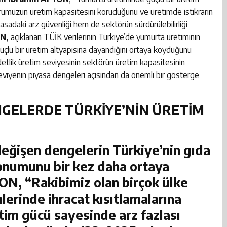
törümüzün üretim kapasitesini koruduğunu ve üretimde istikrarın
sadaki arz güvenliği hem de sektörün sürdürülebilirliği
N,
açıklanan TÜİK verilerinin Türkiye’de yumurta üretiminin
çlü bir üretim altyapısına dayandığını ortaya koyduğunu
adetlik üretim seviyesinin sektörün üretim kapasitesinin
viyenin piyasa dengeleri açısından da önemli bir gösterge
NGELERDE TÜRKİYE’NİN ÜRETİM
ğişen dengelerin Türkiye’nin gıda
konumunu bir kez daha ortaya
ON,
“Rakibimiz olan birçok ülke
nlerinde ihracat kısıtlamalarına
tim gücü sayesinde arz fazlası