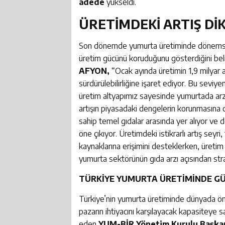
adede
yükseldi.
ÜRETİMDEKİ ARTIŞ Dİ
Son dönemde yumurta üretiminde dönemsel 
üretim gücünü koruduğunu gösterdiğini bel
AFYON,
“Ocak ayında üretimin 1,9 milyar 
sürdürülebilirliğine işaret ediyor. Bu seviye
üretim altyapımız sayesinde yumurtada arz
artışın piyasadaki dengelerin korunmasına 
sahip temel gıdalar arasında yer alıyor ve 
öne çıkıyor. Üretimdeki istikrarlı artış seyri,
kaynaklarına erişimini desteklerken, üretim 
yumurta sektörünün gıda arzı açısından strat
TÜRKİYE YUMURTA ÜRETİMİNDE G
Türkiye’nin yumurta üretiminde dünyada önem
pazarın ihtiyacını karşılayacak kapasiteye
eden
YUM-BİR Yönetim Kurulu Başka