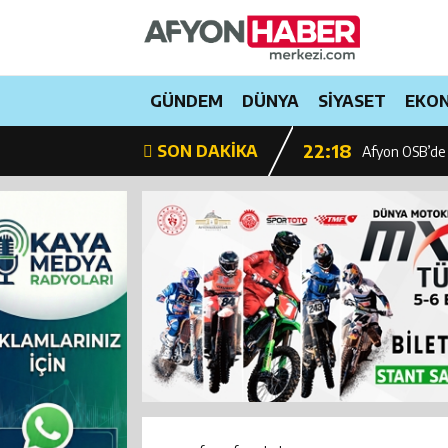
20:07
Vali Aktaş ve
22:35
GÜNDEM
DÜNYA
SİYASET
EKO
Afyonkarahisa
22:18
SON DAKİKA
Afyon OSB’de
21:25
Afyonkarahisar
23:16
Senetleal.com 
23:56
Emekli ve mem
23:51
Milyonlarca sür
23:45
CHP’de grup t