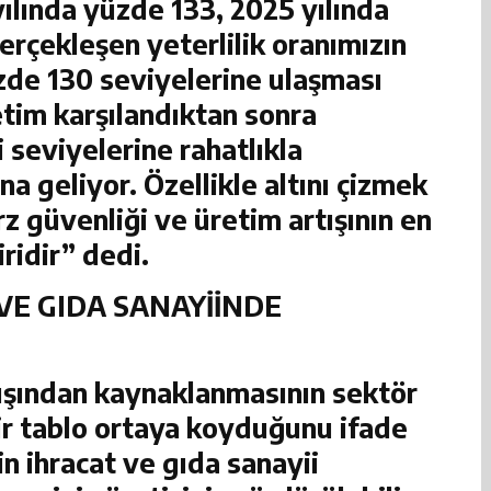
ılında yüzde 133, 2025 yılında
rçekleşen yeterlilik oranımızın
zde 130 seviyelerine ulaşması
etim karşılandıktan sonra
 seviyelerine rahatlıkla
a geliyor. Özellikle altını çizmek
arz güvenliği ve üretim artışının en
ridir” dedi.
VE GIDA SANAYİİNDE
tışından kaynaklanmasının sektör
bir tablo ortaya koyduğunu ifade
n ihracat ve gıda sanayii