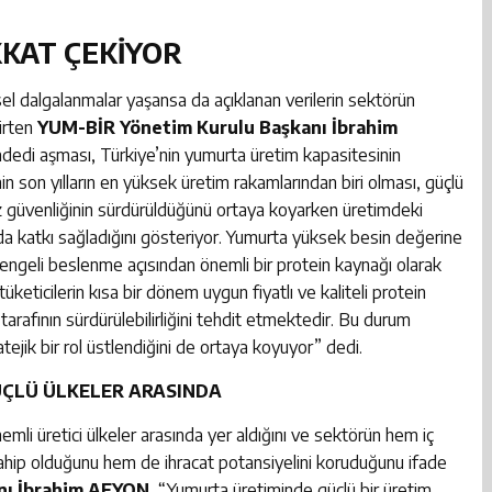
KKAT ÇEKİYOR
dalgalanmalar yaşansa da açıklanan verilerin sektörün
irten
YUM-BİR Yönetim Kurulu Başkanı İbrahim
adedi aşması, Türkiye’nin yumurta üretim kapasitesinin
nin son yılların en yüksek üretim rakamlarından biri olması, güçlü
 güvenliğinin sürdürüldüğünü ortaya koyarken üretimdeki
da katkı sağladığını gösteriyor. Yumurta yüksek besin değerine
dengeli beslenme açısından önemli bir protein kaynağı olarak
 tüketicilerin kısa bir dönem uygun fiyatlı ve kaliteli protein
tarafının sürdürülebilirliğini tehdit etmektedir. Bu durum
ejik bir rol üstlendiğini de ortaya koyuyor” dedi.
ÜÇLÜ ÜLKELER ARASINDA
li üretici ülkeler arasında yer aldığını ve sektörün hem iç
 sahip olduğunu hem de ihracat potansiyelini koruduğunu ifade
nı İbrahim AFYON
, “Yumurta üretiminde güçlü bir üretim