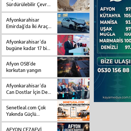
i
Sürdürülebilir Çevre
İçin Yeni Yol Haritası
Afyonkarahisar
Emirdağ’da İki Araç
üldü?
Çarpıştı: İkisi Çocuk 7
Kişi Yaralandı
Afyonkarahisar’da
bugüne kadar 17 bin
580 sokak köpeği
toplandı
Afyon OSB’de
korkutan yangın
Afyonkarahisar’da
Can Dostlar İçin Dev
Yatırım: Modern
Bakım ve
Senetleal.com Çok
Rehabilitasyon
Yakında Güçlü
Merkezi Açıldı
Altyapısıyla Yayında
AFYON CEZAEVİ