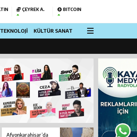
TIN
ÇEYREK A.
BITCOIN
üldü?
TEKNOLOJİ
KÜLTÜR SANAT
 Açıldı
Afyonkarahisar’da