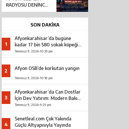
RADYOSU DENİNCE
AKLA GELEN İSİM:
RADYO LOJİK 97.3
SON DAKİKA
Afyonkarahisar’da bugüne
1
kadar 17 bin 580 sokak köpeği
toplandı
Temmuz 9, 2026-10:35 pm
Afyon OSB’de korkutan yangın
2
Temmuz 9, 2026-10:18 pm
Afyonkarahisar’da Can Dostlar
3
İçin Dev Yatırım: Modern Bakım
ve Rehabilitasyon Merkezi Açıldı
Temmuz 9, 2026-9:25 pm
Senetleal.com Çok Yakında
4
Güçlü Altyapısıyla Yayında