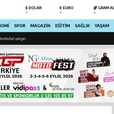
DOLAR
EURO
GRAM AL
 beraberindeki heyet Enerji Bakanı Bayraktar’ı ziyaret etti: Bakın ne görüş
NOMİ
SPOR
MAGAZİN
EĞİTİM
SAĞLIK
YAŞAM
r’da bugüne kadar 17 bin 580 sokak köpeği toplandı
 korkutan yangın
’da Can Dostlar İçin Dev Yatırım: Modern Bakım ve Rehabilitasyon Merkezi
Çok Yakında Güçlü Altyapısıyla Yayında
urun zam hesabı değişti: İşte yeni maaşlar
ücüye kritik uyarı! Ehliyetinize hemen bakın, iptal olabilir
oplantısı gerilimi! Özgür Özel yarın TBMM’de konuşacak