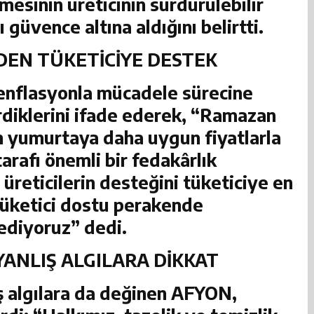
lmesinin üreticinin sürdürülebilir
güvence altına aldığını belirtti.
DEN TÜKETİCİYE DESTEK
 enflasyonla mücadele sürecine
rdiklerini ifade ederek, “Ramazan
n yumurtaya daha uygun fiyatlarla
tarafı önemli bir fedakârlık
üreticilerin desteğini tüketiciye en
tüketici dostu perakende
 ediyoruz” dedi.
ANLIŞ ALGILARA DİKKAT
ş algılara da değinen
AFYON
,