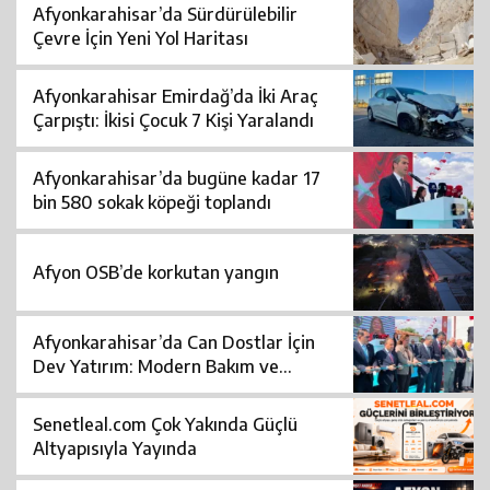
Afyonkarahisar’da Sürdürülebilir
Çevre İçin Yeni Yol Haritası
Afyonkarahisar Emirdağ’da İki Araç
Çarpıştı: İkisi Çocuk 7 Kişi Yaralandı
Afyonkarahisar’da bugüne kadar 17
bin 580 sokak köpeği toplandı
Afyon OSB’de korkutan yangın
Afyonkarahisar’da Can Dostlar İçin
Dev Yatırım: Modern Bakım ve
Rehabilitasyon Merkezi Açıldı
Senetleal.com Çok Yakında Güçlü
Altyapısıyla Yayında