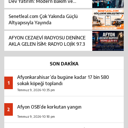
Dev Yatırım: Modern Bakım ve
Rehabilitasyon Merkezi Açıldı
Senetleal.com Çok Yakında Güçlü
Altyapısıyla Yayında
AFYON CEZAEVİ RADYOSU DENİNCE
AKLA GELEN İSİM: RADYO LOJİK 97.3
SON DAKİKA
Afyonkarahisar’da bugüne kadar 17 bin 580
1
sokak köpeği toplandı
Temmuz 9, 2026-10:35 pm
Afyon OSB’de korkutan yangın
2
Temmuz 9, 2026-10:18 pm