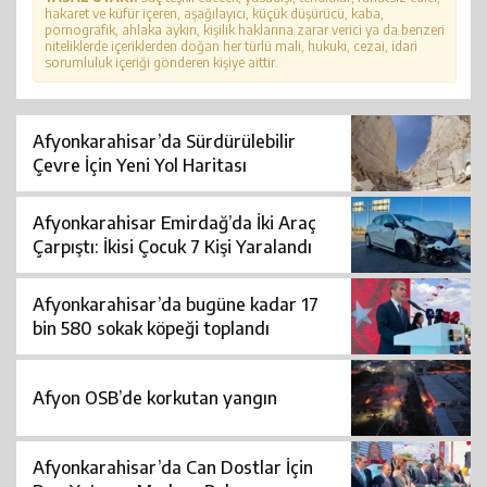
hakaret ve küfür içeren, aşağılayıcı, küçük düşürücü, kaba,
pornografik, ahlaka aykırı, kişilik haklarına zarar verici ya da benzeri
niteliklerde içeriklerden doğan her türlü mali, hukuki, cezai, idari
sorumluluk içeriği gönderen kişiye aittir.
Afyonkarahisar’da Sürdürülebilir
Çevre İçin Yeni Yol Haritası
Afyonkarahisar Emirdağ’da İki Araç
Çarpıştı: İkisi Çocuk 7 Kişi Yaralandı
Afyonkarahisar’da bugüne kadar 17
bin 580 sokak köpeği toplandı
Afyon OSB’de korkutan yangın
Afyonkarahisar’da Can Dostlar İçin