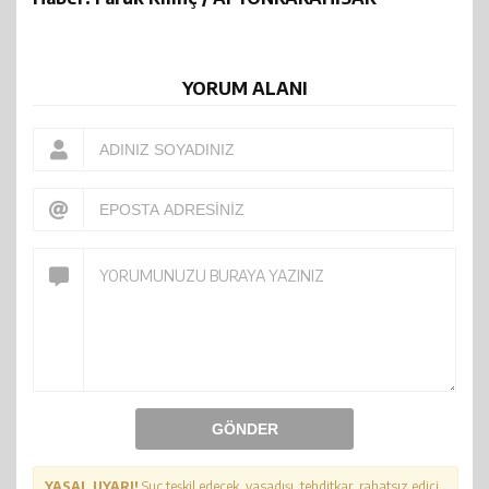
YORUM ALANI
GÖNDER
YASAL UYARI!
Suç teşkil edecek, yasadışı, tehditkar, rahatsız edici,