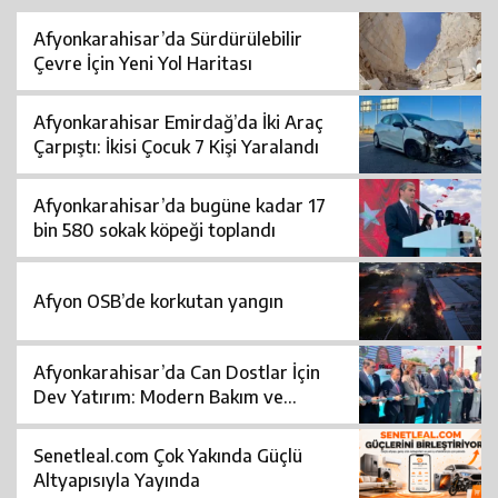
Afyonkarahisar’da Sürdürülebilir
Çevre İçin Yeni Yol Haritası
Afyonkarahisar Emirdağ’da İki Araç
Çarpıştı: İkisi Çocuk 7 Kişi Yaralandı
Afyonkarahisar’da bugüne kadar 17
bin 580 sokak köpeği toplandı
Afyon OSB’de korkutan yangın
Afyonkarahisar’da Can Dostlar İçin
Dev Yatırım: Modern Bakım ve
Rehabilitasyon Merkezi Açıldı
Senetleal.com Çok Yakında Güçlü
Altyapısıyla Yayında