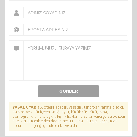
GÖNDER
YASAL UYARI!
Suç teşkil edecek, yasadışı, tehditkar, rahatsız edici,
hakaret ve küfür içeren, aşağılayıcı, küçük düşürücü, kaba,
pornografik, ahlaka aykırı, kişilik haklarına zarar verici ya da benzeri
niteliklerde içeriklerden doğan her türlü mali, hukuki, cezai, idari
sorumluluk içeriği gönderen kişiye aittir.